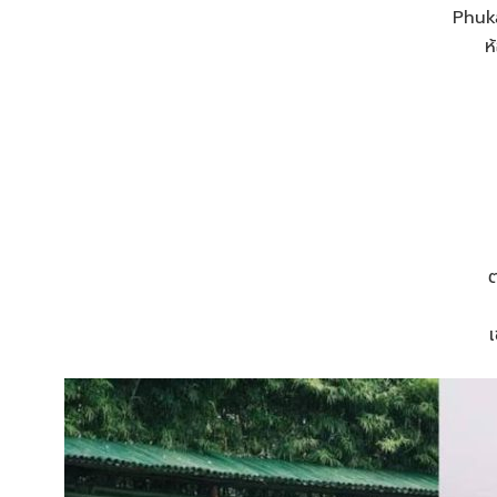
Phuka
ห
ต