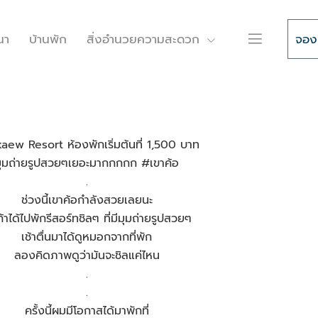
นา
บ้านพัก
สิ่งอำนวยความสะดวก
ติดต่อ
จอง
aew Resort ห้องพักเริ่มต้นที่ 1,500 บาท
ุมถ่ายรูปสวยๆเยอะมากกกกก #เขาค้อ
.
ช่วงนี้เขาค้อกำลังสวยเลยนะ
งถ้าได้ไปพักรีสอร์ทชิลๆ ที่มีมุมถ่ายรูปสวยๆ
เช้าตื่นมาได้ดูหมอกจากที่พัก
ลองคิดภาพดูว่ามันจะชิลแค่ไหน
.
.
ครั้งนี้ผมมีโอกาสได้มาพักที่