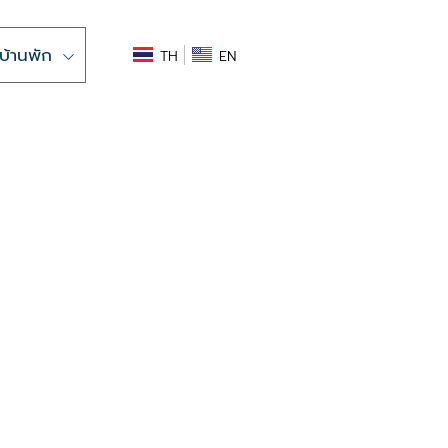
บ้านพัก
TH
EN