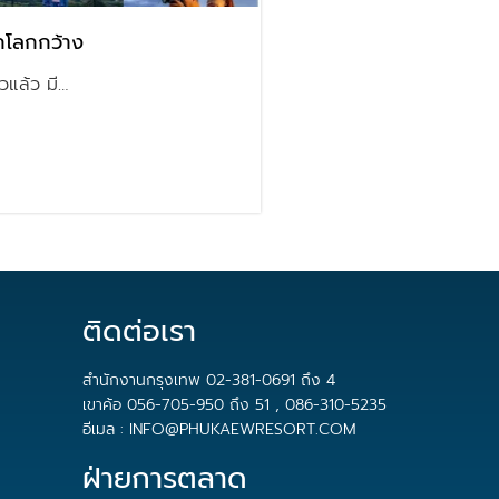
ักโลกกว้าง
แล้ว มี…
ติดต่อเรา
สำนักงานกรุงเทพ 02-381-0691 ถึง 4
เขาค้อ 056-705-950 ถึง 51 , 086-310-5235
อีเมล : INFO@PHUKAEWRESORT.COM
ฝ่ายการตลาด