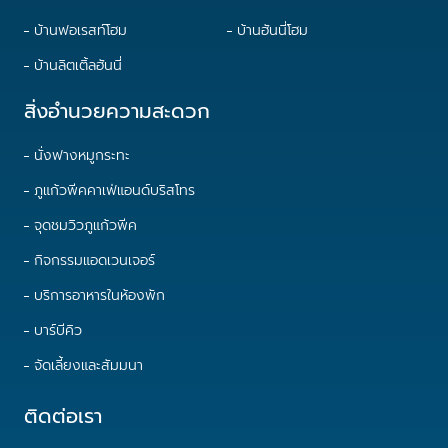
บ้านฟอเรสท์โฮม
บ้านฮันนี่โฮม
บ้านลิตเติ้ลฮันนี่
สิ่งอำนวยความสะดวก
นั่งฟางหมูกระทะ
ภูแก้วพีคคาเฟ่แอนด์บริสโทร
จุดชมวิวภูแก้วพีค
กิจกรรมแอดเวนเจอร์
บริการอาหารในห้องพัก
บาร์บีคิว
จัดเลี้ยงและสัมมนา
ติดต่อเรา