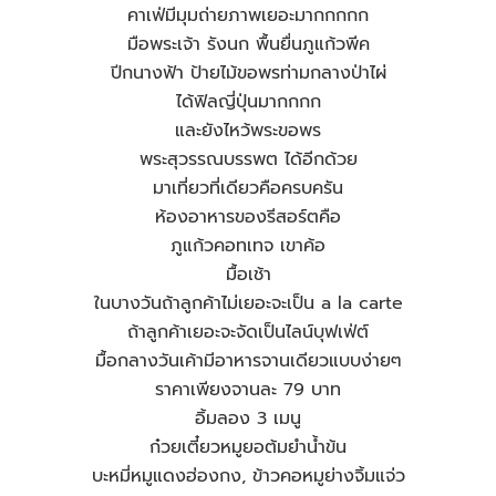
คาเฟ่มีมุมถ่ายภาพเยอะมากกกกก
มือพระเจ้า รังนก พื้นยื่นภูแก้วพีค
ปีกนางฟ้า ป้ายไม้ขอพรท่ามกลางป่าไผ่
ได้ฟิลญี่ปุ่นมากกกก
และยังไหว้พระขอพร
พระสุวรรณบรรพต ได้อีกด้วย
มาเที่ยวที่เดียวคือครบครัน
ห้องอาหารของรีสอร์ตคือ
ภูแก้วคอทเทจ เขาค้อ
มื้อเช้า
ในบางวันถ้าลูกค้าไม่เยอะจะเป็น a la carte
ถ้าลูกค้าเยอะจะจัดเป็นไลน์บุฟเฟ่ต์
มื้อกลางวันเค้ามีอาหารจานเดียวแบบง่ายๆ
ราคาเพียงจานละ 79 บาท
อิ้มลอง 3 เมนู
ก๋วยเตี๋ยวหมูยอต้มยำน้ำข้น
บะหมี่หมูแดงฮ่องกง, ข้าวคอหมูย่างจิ้มแจ่ว