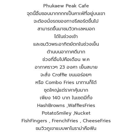
Phukaew Peak Cafe
จุดนี้อิ้มชอบมากกกกเป็นคาเฟ่ที่อยู่บนเขา
จะต้องนั่งรถของทางรีสอร์ตขึ้นไป
สามารถขึ้นมาชมวิวทะเลหมอก
ได้ในช่วงเช้า
และชมวิวพระอาทิตย์ตกในช่วงเย็น
ด้านบนอากาศดีมาก
ช่วงที่อิ้มไปคือเดือน พ.ค
อากาศราวๆ 23 องศา เย็นสบาย
จะสั่ง Croffle ขนมอร่อยๆ
หรือ Combo Fries มาทานก็ได้
ชุดใหญ่แต่ราคาคุ้มมาก
เพียง 140 บาท ในเซตมีทั้ง
HashBrowns ,WafflesFries
PotatoSmiley ,Nucket
FishFingers , FrenchFries , CheeseFries
ชมวิวภูเขาแบบพาโนราม่าคือฟิน