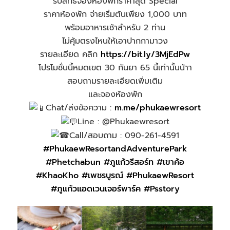
รับสิทธิ์จองห้องพักราคาสุด Special
ราคาห้องพัก จ่ายเริ่มต้นเพียง 1,000 บาท
พร้อมอาหารเช้าสำหรับ 2 ท่าน
ไม่คุ้มตรงไหนให้เอาปากกามาวง
รายละเอียด คลิก
https://bit.ly/3MjEdPw
โปรโมชั่นนี้หมดเขต 30 กันยา 65 นี้เท่านั้นน้าา
สอบถามรายละเอียดเพิ่มเติม
และจองห้องพัก
Chat/ส่งข้อความ :
m.me/phukaewresort
Line : @Phukaewresort
Call/สอบถาม : 090-261-4591
#PhukaewResortandAdventurePark
#Phetchabun
#ภูแก้วรีสอร์ท
#เขาค้อ
#KhaoKho
#เพชรบูรณ์
#PhukaewResort
#ภูแก้วแอดเวนเจอร์พาร์ค
#Psstory