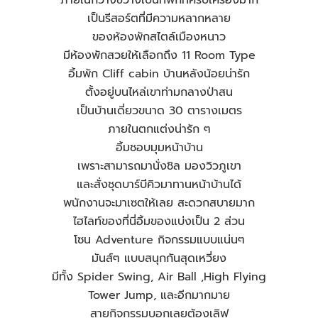
ภายในกว้างขวางเป็นที่พักที่ครบเครื่องมาก
เป็นรีสอร์ตที่มีความหลากหลาย
ของห้องพักสไตล์เมืองหนาว
มีห้องพักสวยให้เลือกถึง 11 Room Type
อิ้มพัก Cliff cabin บ้านหลังน้อยน่ารัก
ตั้งอยู่บนไหล่เขาท่ามกลางป่าสน
เป็นบ้านเดี่ยวขนาด 30 ตารางเมตร
ภายในตกแต่งน่ารัก ๆ
อิ้มชอบมุมหน้าบ้าน
เพราะสามารถมานั่งชิล มองวิวภูเขา
และสั่งชุดบาร์บีคิวมาทานหน้าบ้านได้
พนักงานจะมาเซตให้เลย สะดวกสบายมาก
ไฮไลท์ของที่นี่อิ้มของแบ่งเป็น 2 ส่วน
โซน Adventure กิจกรรมแบบแน่นๆ
มันส์ๆ แบบสนุกกันสุดเหวี่ยง
มีทั้ง Spider Swing, Air Ball ,High Flying
Tower Jump, และอีกมากมาย
สายกิจกรรมบอกเลยต้องเลิฟ