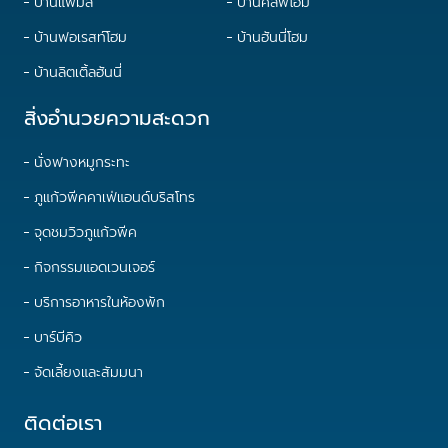
บ้านแฟมิลี่
บ้านคลิฟโฮม
บ้านฟอเรสท์โฮม
บ้านฮันนี่โฮม
บ้านลิตเติ้ลฮันนี่
สิ่งอำนวยความสะดวก
นั่งฟางหมูกระทะ
ภูแก้วพีคคาเฟ่แอนด์บริสโทร
จุดชมวิวภูแก้วพีค
กิจกรรมแอดเวนเจอร์
บริการอาหารในห้องพัก
บาร์บีคิว
จัดเลี้ยงและสัมมนา
ติดต่อเรา