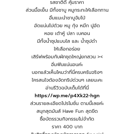
รสชาติดี คุ้มราคา
ส่วนมื้อเย็น มีทั้งชาบู หมูกระทะให้เลือกทาน
อิ้มแนะนำชาบูจัมโบ้
อัดแน่นไปด้วย หมู กุ้ง หมึก ปูอัด
หอย เต้าหู้ ปลา เบคอน
มีทั้งน้ำซุปแบบใส และ น้ำซุปดำ
ให้เลือกอร่อย
เสิร์ฟพร้อมกับผักชุดใหญ่ยกสวน ><
อิ่มฟินแน่นอนค่ะ
บอกแล้วเห็นไหมว่าที่นี่ครบครันจริงๆ
ใครสนใจต้องจัดทริปด่วนๆ เลยนะคะ
อ่านรีวิวฉบับเต็มได้ที่นี่
https://wp.me/p4Xk22-hgn
ส่วนรายละเอียดโปรโมชั่น ตามนี้เลยค่ะ
สนุกสุดมันส์ Have Fun สุดขีด
ซื้อบัตรรวมกิจกรรมไม่จำกัด
ราคา 400 บาท