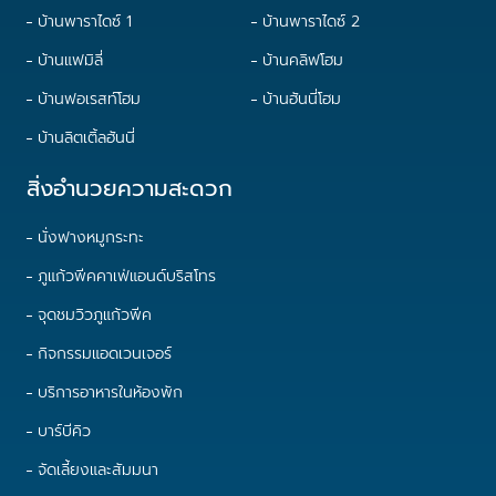
บ้านพาราไดซ์ 1
บ้านพาราไดซ์ 2
บ้านแฟมิลี่
บ้านคลิฟโฮม
บ้านฟอเรสท์โฮม
บ้านฮันนี่โฮม
บ้านลิตเติ้ลฮันนี่
สิ่งอำนวยความสะดวก
นั่งฟางหมูกระทะ
ภูแก้วพีคคาเฟ่แอนด์บริสโทร
จุดชมวิวภูแก้วพีค
กิจกรรมแอดเวนเจอร์
บริการอาหารในห้องพัก
บาร์บีคิว
จัดเลี้ยงและสัมมนา