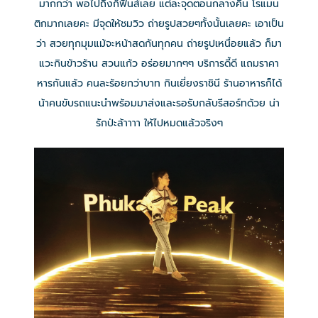
มากกว่า พอไปถึงก็ฟินส์เลย แต่ละจุดตอนกลางคืน โรแมน
ติกมากเลยคะ มีจุดให้ชมวิว ถ่ายรูปสวยๆทั้งนั้นเลยคะ เอาเป็น
ว่า สวยทุกมุมแม้จะหน้าสดกันทุกคน ถ่ายรูปเหนื่อยแล้ว ก็มา
แวะกินข้าวร้าน สวนแก้ว อร่อยมากๆๆ บริการดี้ดี แถมราคา
หารกันแล้ว คนละร้อยกว่าบาท กินเยี่ยงราชินี ร้านอาหารก็ได้
น้าคนขับรถแนะนำพร้อมมาส่งและรอรับกลับรีสอร์ทด้วย น่า
รักป่ะล้าาาา ให้ไปหมดแล้วจริงๆ