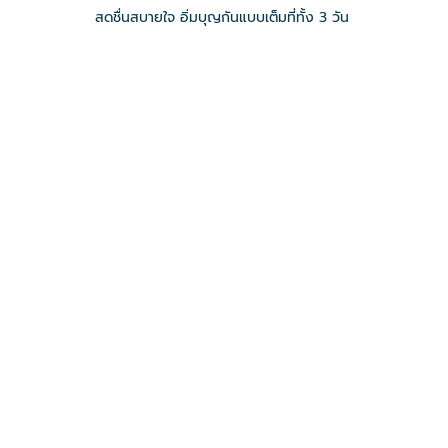
สดชื่นสบายใจ อิ่มบุญกันแบบเต็มที่ทั้ง 3 วัน