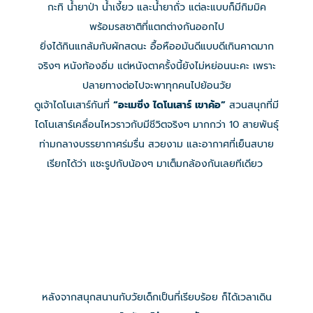
กะทิ น้ำยาป่า น้ำเงี้ยว และน้ำยาถั่ว แต่ละแบบก็มีกิมมิค
พร้อมรสชาติที่แตกต่างกันออกไป
ยิ่งได้กินแกล้มกับผักสดนะ อื้อหืออมันดีแบบดีเกินคาดมาก
จริงๆ หนังท้องอิ่ม แต่หนังตาครั้งนี้ยังไม่หย่อนนะคะ เพราะ
ปลายทางต่อไปจะพาทุกคนไปย้อนวัย
ดูเจ้าไดโนเสาร์กันที่
“อะเมซิ่ง ไดโนเสาร์ เขาค้อ”
สวนสนุกที่มี
ไดโนเสาร์เคลื่อนไหวราวกับมีชีวิตจริงๆ มากกว่า 10 สายพันธุ์
ท่ามกลางบรรยากาศร่มรื่น สวยงาม และอากาศที่เย็นสบาย
เรียกได้ว่า แชะรูปกับน้องๆ มาเต็มกล้องกันเลยทีเดียว
หลังจากสนุกสนานกับวัยเด็กเป็นที่เรียบร้อย ก็ได้เวลาเดิน