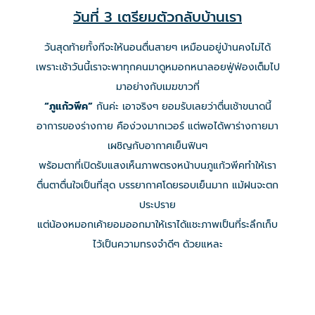
วันที่ 3 เตรียมตัวกลับบ้านเรา
วันสุดท้ายทั้งทีจะให้นอนตื่นสายๆ เหมือนอยู่บ้านคงไม่ได้
เพราะเช้าวันนี้เราจะพาทุกคนมาดูหมอกหนาลอยฟู่ฟ่องเต็มไป
มาอย่างกับเมฆขาวที่
“ภูแก้วพีค”
กันค่ะ เอาจริงๆ ยอมรับเลยว่าตื่นเช้าขนาดนี้
อาการของร่างกาย คือง่วงมากเวอร์ แต่พอได้พาร่างกายมา
เผชิญกับอากาศเย็นฟินๆ
พร้อมตาที่เปิดรับแสงเห็นภาพตรงหน้าบนภูแก้วพีคทำให้เรา
ตื่นตาตื่นใจเป็นที่สุด บรรยากาศโดยรอบเย็นมาก แม้ฝนจะตก
ประปราย
แต่น้องหมอกเค้ายอมออกมาให้เราได้แชะภาพเป็นที่ระลึกเก็บ
ไว้เป็นความทรงจำดีๆ ด้วยแหละ