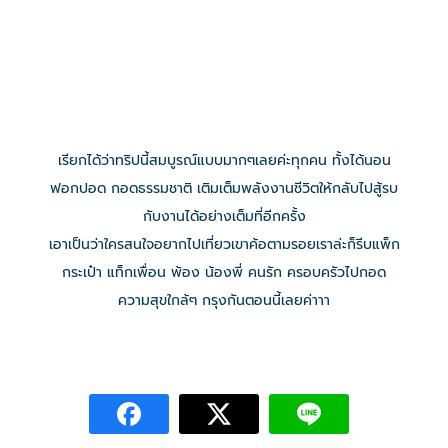
เรียกได้ว่าทริปนี้สมบูรณ์แบบมากๆเลยค่ะทุกคน ทั้งได้นอน
ฟอกปอด กอดธรรมชาติ เติมเต็มพลังงานชีวิตให้กลับไปสู้รบ
กับงานได้อย่างเต็มที่อีกครั้ง
เอาเป็นว่าใครสนใจอยากไปเที่ยวเขาค้อตามรอยเราล่ะก็รีบแพ็ก
กระเป๋า แท็กเพื่อน พ้อง น้องพี่ คนรัก ครอบครัวไปกอด
ความสุขใกล้ๆ กรุงกันตอนนี้เลยค่าาา