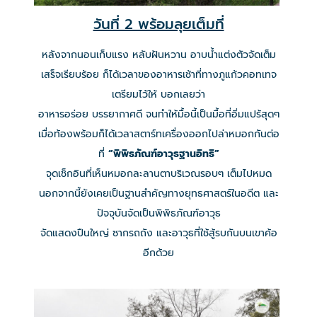
วันที่ 2 พร้อมลุยเต็มที่
หลังจากนอนเก็บแรง หลับฝันหวาน อาบน้ำแต่งตัวจัดเต็ม
เสร็จเรียบร้อย ก็ได้เวลาของอาหารเช้าที่ทางภูแก้วคอทเทจ
เตรียมไว้ให้ บอกเลยว่า
อาหารอร่อย บรรยากาศดี จนทำให้มื้อนี้เป็นมื้อที่อิ่มแปร้สุดๆ
เมื่อท้องพร้อมก็ได้เวลาสตาร์ทเครื่องออกไปล่าหมอกกันต่อ
ที่
“พิพิธภัณฑ์อาวุธฐานอิทธิ”
จุดเช็กอินที่เห็นหมอกละลานตาบริเวณรอบๆ เต็มไปหมด
นอกจากนี้ยังเคยเป็นฐานสําคัญทางยุทธศาสตร์ในอดีต และ
ปัจจุบันจัดเป็นพิพิธภัณฑ์อาวุธ
จัดแสดงปืนใหญ่ ซากรถถัง และอาวุธที่ใช้สู้รบกันบนเขาค้อ
อีกด้วย