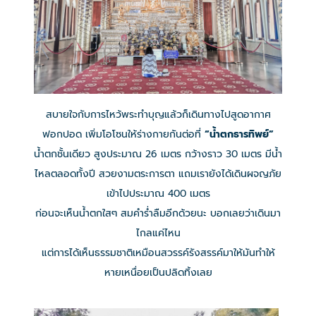
สบายใจกับการไหว้พระทำบุญแล้วก็เดินทางไปสูดอากาศ
ฟอกปอด เพิ่มโอโซนให้ร่างกายกันต่อที่
“น้ำตกธารทิพย์”
น้ำตกชั้นเดียว สูงประมาณ 26 เมตร กว้างราว 30 เมตร มีน้ำ
ไหลตลอดทั้งปี สวยงามตระการตา แถมเรายังได้เดินผจญภัย
เข้าไปประมาณ 400 เมตร
ก่อนจะเห็นน้ำตกใสๆ สมคำร่ำลืมอีกด้วยนะ บอกเลยว่าเดินมา
ไกลแค่ไหน
แต่การได้เห็นธรรมชาติเหมือนสวรรค์รังสรรค์มาให้มันทำให้
หายเหนื่อยเป็นปลิดทิ้งเลย