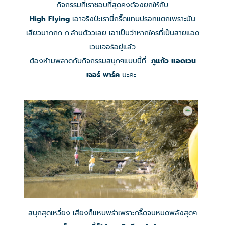
กิจกรรมที่เราชอบที่สุดคงต้องยกให้กับ
High Flying
เอาจริงป่ะเรานี่กรี๊ดแทบปรอทแตกเพราะมัน
เสียวมากกก ก.ล้านตัววเลย เอาเป็นว่าหากใครที่เป็นสายแอด
เวนเจอร์อยู่แล้ว
ต้องห้ามพลาดกับกิจกรรมสนุกๆแบบนี้ที่
ภูแก้ว แอดเวน
เจอร์ พาร์ค
นะคะ
สนุกสุดเหวี่ยง เสียงก็แหบพร่าเพราะกรี๊ดจนหมดพลังสุดๆ