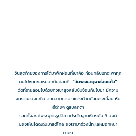
วันสุดท้ายของการได้มาพักผ่อนที่เขาค้อ ก่อนกลับเราจะพาทุก
คนไปชมทะเลหมอกกันก่อนที่
“วัดพระธาตุผาซ่อนแก้ว”
วัดที่รายล้อมไปด้วยทิวเขาสูงสลับซับซ้อนกันไปมา มีความ
งดงามของเจดีย์ ลวดลายการตกแต่งด้วยถ้วยกระเบื้อง หิน
สีต่างๆ ดูแปลกตา
รวมทั้งองค์พระพุทธรูปสีขาวประดิษฐานเรียงกัน 5 องค์
มองเห็นโดดเด่นมาแต่ไกล ยิ่งเรามาช่วงนี้ทะเลหมอกหนา
มากๆ