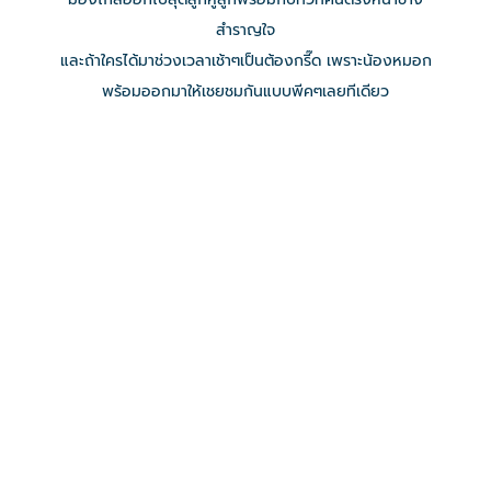
สำราญใจ
และถ้าใครได้มาช่วงเวลาเช้าๆเป็นต้องกรี๊ด เพราะน้องหมอก
พร้อมออกมาให้เชยชมกันแบบพีคๆเลยทีเดียว