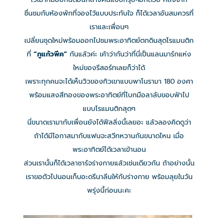
ชื่นชมกับห้องพักที่จองไว้แบบประทับใจ ก็ได้เวลาอันสมควรที่
เราและเพื่อนๆ
เปลี่ยนชุดใหม่พร้อมออกไปชมพระอาทิตย์ตกดินสุดโรแมนติก
ที่
“ภูแก้วพีค”
กันแล้วค่ะ เค้าว่ากันว่าที่นี่เป็นแลนมาร์กแห่ง
ใหม่ของรีสอร์ทเลยก็ว่าได้
เพราะทุกคนจะได้เห็นวิวของทิวเขาแบบพาโนรามา 180 องศา
พร้อมแสงสีทองของพระอาทิตย์ที่โบกมือลาลับขอบฟ้าไป
แบบโรแมนติกสุดๆ
นี่ขนาดเรามากับเพื่อนยังได้ฟีลลิ่งนี้เลยอะ แล้วลองคิดดูว่า
ถ้าได้มีโอกาสมากับแฟนจะสวีทหวานกันขนาดไหน เมื่อ
พระอาทิตย์ได้เวลาเข้านอน
ส่วนเรานั้นก็ได้เวลาชาร์จร่างกายแล้วเช่นเดียวกัน ถ้าอย่างนั้น
เราขอตัวไปนอนเก็บอะดรีนาลีนให้กับร่างกาย พร้อมลุยในวัน
พรุ่งนี้ก่อนนะคะ