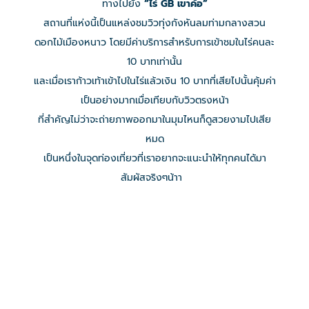
ทางไปยัง
“ไร่ GB เขาค้อ”
สถานที่แห่งนี้เป็นแหล่งชมวิวทุ่งกังหันลมท่ามกลางสวน
ดอกไม้เมืองหนาว โดยมีค่าบริการสำหรับการเข้าชมในไร่คนละ
10 บาทเท่านั้น
และเมื่อเราก้าวเท้าเข้าไปในไร่แล้วเงิน 10 บาทที่เสียไปนั้นคุ้มค่า
เป็นอย่างมากเมื่อเทียบกับวิวตรงหน้า
ที่สำคัญไม่ว่าจะถ่ายภาพออกมาในมุมไหนก็ดูสวยงามไปเสีย
หมด
เป็นหนึ่งในจุดท่องเที่ยวที่เราอยากจะแนะนำให้ทุกคนได้มา
สัมผัสจริงๆน้าา