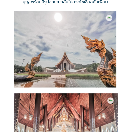
บุญ พร้อมมีรูปสวยๆ กลับไปอวดโซเชียลกันเพียบ