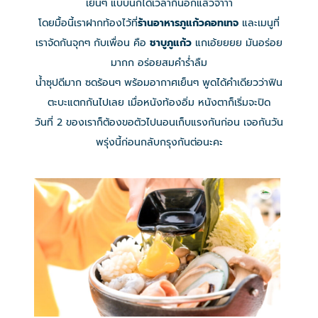
เย็นๆ แบบนี้ก็ได้เวลากินอีกแล้วจ้าาา
โดยมื้อนี้เราฝากท้องไว้ที่
ร้านอาหารภูแก้วคอทเทจ
และเมนูที่
เราจัดกันจุกๆ กับเพื่อน คือ
ชาบูภูแก้ว
แกเอ้ยยยย มันอร่อย
มากก อร่อยสมคำร่ำลืม
น้ำซุปดีมาก ซดร้อนๆ พร้อมอากาศเย็นๆ พูดได้คำเดียวว่าฟิน
ตะบะแตกกันไปเลย เมื่อหนังท้องอิ่ม หนังตาก็เริ่มจะปิด
วันที่ 2 ของเราก็ต้องขอตัวไปนอนเก็บแรงกันก่อน เจอกันวัน
พรุ่งนี้ก่อนกลับกรุงกันต่อนะคะ