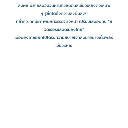
สัมผัส มีสายลมวิ่งวนผ่านทิวสนต้นสีเขียวเสียงดังเสนาะ
หู รู้สึกได้ถึงความสดชื่นสุดๆ
ที่สำคัญทัศนียภาพมหัศจรรย์ตรงหน้า เปรียบเสมือนกับ “ส
วิตเซอร์แลนด์เมืองไทย”
เมื่อมองไกลออกไปได้รับความสบายใจกลับมาอย่างเต็มพลัง
เชียวแหละ