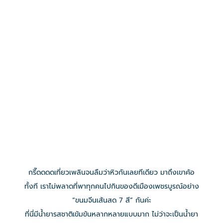
กรี๊ดดดดเที่ยวเพลินจนลืมว่าหิวกันเลยทีเดียว มาถึงเขาค้อ
ทั้งที เราไม่พลาดที่พาทุกคนไปกินของดีเมืองเพชรบูรณ์อย่าง
“ขนมจีนเส้นสด 7 สี” กันค่ะ
ที่นี่มีน้ำยารสชาติเข้มข้นหลากหลายแบบมาก ไม่ว่าจะเป็นน้ำยา