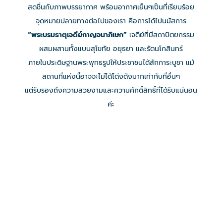
สดชื่นกับภาพบรรยากาศ พร้อมอากาศเย็นๆเป็นที่เรียบร้อย
จุดหมายปลายทางต่อไปของเรา คือการได้ไปนมัสการ
“พระบรมธาตุเจดีย์กาญจนาภิเษก”
เจดีย์ที่มีสถาปัตยกรรม
ผสมผสานทั้งแบบสุโขทัย อยุธยา และรัตนโกสินทร์
ภายในประดิษฐานพระพุทธรูปให้ประชาชนได้สักการะบูชา แม้
สถานที่แห่งนี้อาจจะไม่ได้โด่งดังมากเท่ากับที่อื่นๆ
แต่รับรองถึงความสวยงามและความศักดิ์สิทธิ์ที่ได้รับแน่นอน
ค่ะ