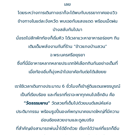
เลย
โดยระหว่างการเดินทางเราก็จะได้พบกับบรรยากาศของวิว
ข้างทางในแต่ละจังหวัด พบเจอกับแสงแดด พร้อมเม็ดฝน
บ้างสลับกันไปมา
นั่งรถไปสักพักท้องก็เริ่มหิว ได้เวลาแวะหาอาหารอร่อยๆ กิน
เติมเต็มพลังงานกันที่ร้าน “ข้าวแกงบ้านสวน”
จ.พระนครศรีอยุธยา
ซึ่งที่นี่มีอาหารหลากหลายประเภทให้เลือกกินกันอย่างเต็มที่
เมื่อท้องอิ่มก็มุ่งหน้าไปเขาค้อกันต่อได้เล้ยยย
เราใช้เวลาเดินทางประมาณ 6 ชั่วโมงก็เข้าสู่ดินแดนเพชรบูรณ์
เป็นที่เรียบร้อย และที่แรกที่เราจะพาทุกคนไปเช็กอิน คือ
“วัดธรรมยาน”
วัดสวยที่เต็มไปด้วยมนต์เสน่ห์แห่ง
ประติมากรรม พร้อมรูปปั้นองค์พญานาคขนาดใหญ่ที่มีความ
อ่อนช้อยสวยงามและดูสมจริง
ที่สำคัญยังสามารถพ่นน้ำได้อีกด้วย เรียกได้ว่าแค่ที่แรกก็อิ่ม